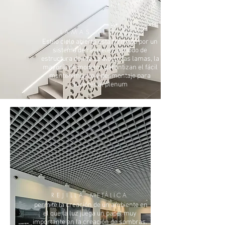
LAMAS
METÁLICAS
Estilo cielo abierto está formado por un
sistema de rastreles, a modo de
estructura donde se alojan las lamas, la
mayoría de modelos garantizan el fácil
mantenimiento y desmontaje para
acceder al plenum
REJILLA
METÁLICA
permite la creación de un ambiente en
el que la luz juega un papel muy
importante en la creación de sombras.