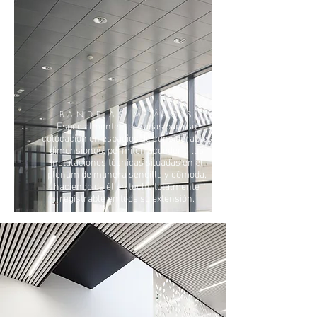
BANDEJAS
METÁLICAS
Especialmente diseñadas para su
colocación en espacios de considerables
dimensiones, permiten acceder a las
instalaciones técnicas situadas en el
plenum de manera sencilla y cómoda,
haciendo de él un techo totalmente
registrable en toda su extensión.