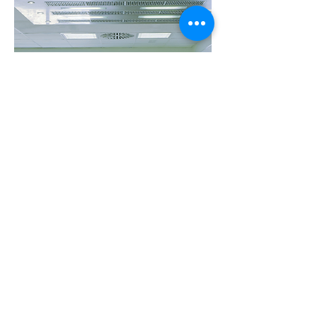
PLACA DE VINILO
Es una placa de yeso laminado revestida
con una lámina de Policloruro de Vinilo
color blanco que le otorga cualidades
especiales de impermeabilidad y
limpieza.
Además, esta solución es
perfecta para proteger el techo del vapor